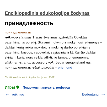
Enciklopedinis edukologijos žodynas
принадлежность
принадлежность
reikmuo
statusas
T
sritis
švietimas
apibrėžtis
Objektas,
patenkinantis poreikį. Skiriami mokymo ir mokymosi reikmenys –
daiktai, kurių reikia mokytojų ir mokinių darbo poreikiams
patenkinti: knygos, vadovėliai, sąsiuviniai ir kt. Kai šie daiktai
skiriami kuriai nors veiklai atlikti, jie tampa priemonėmis.
atitikmenys
:
angl.
accessory
vok.
Bedarfsgegenstand
rus.
принадлежность
ryšiai
:
palygink
–
priemonė
Enciklopedinis edukologijos žodynas
.
2007
.
Игры ⚽
Поможем написать реферат
reikmuo
Bedeutung